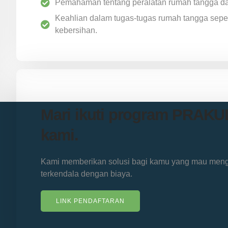
Pemahaman tentang peralatan rumah tangga d
Keahlian dalam tugas-tugas rumah tangga sepe
kebersihan.
Mari ikuti program PRAK
kami.
Kami memberikan solusi bagi kamu yang mau menge
terkendala dengan biaya.
LINK PENDAFTARAN