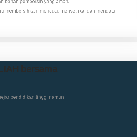
an bahan pembersih yang aman.
rti membersihkan, mencuci, menyetrika, dan mengatur
ULIAH bersama
jar pendidikan tinggi namun