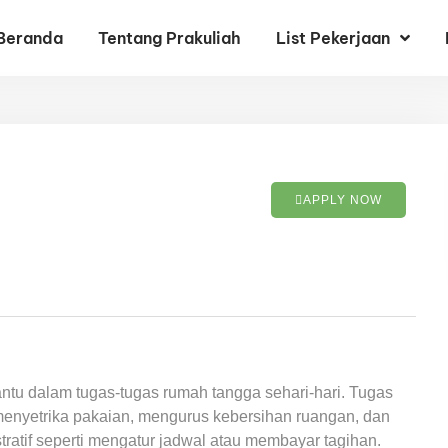
Beranda
Tentang Prakuliah
List Pekerjaan
APPLY NOW
u dalam tugas-tugas rumah tangga sehari-hari. Tugas
enyetrika pakaian, mengurus kebersihan ruangan, dan
atif seperti mengatur jadwal atau membayar tagihan.